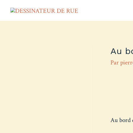
Au b
Par
pier
Au bord 