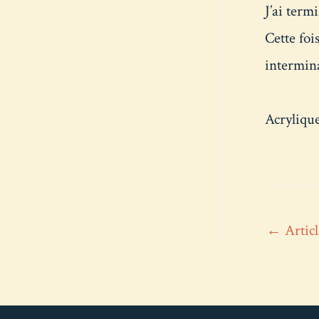
J’ai term
Cette foi
intermina
Acrylique
Navig
←
Articl
de
l’arti