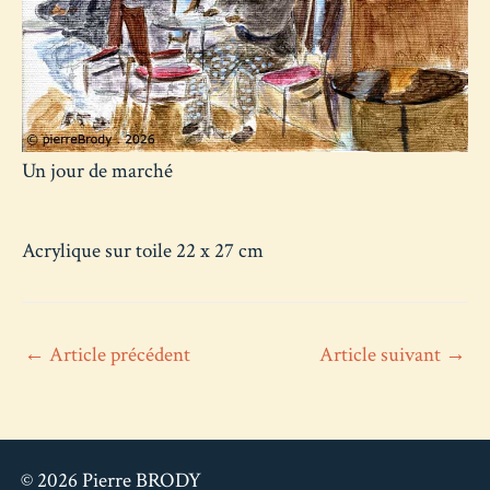
Un jour de marché
Acrylique sur toile 22 x 27 cm
Navigation
←
Article précédent
Article suivant
→
de
l’article
© 2026 Pierre BRODY